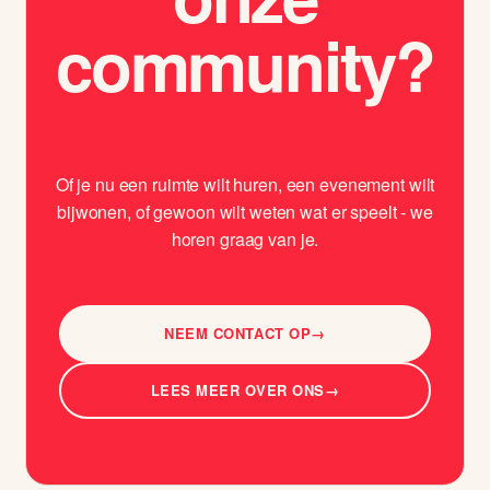
community?
Of je nu een ruimte wilt huren, een evenement wilt
bijwonen, of gewoon wilt weten wat er speelt - we
horen graag van je.
NEEM CONTACT OP
→
LEES MEER OVER ONS
→