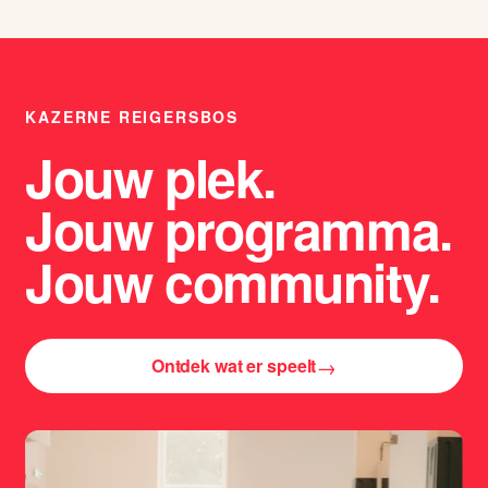
KAZERNE REIGERSBOS
Jouw plek.
Jouw programma.
Jouw community.
→
Ontdek wat er speelt