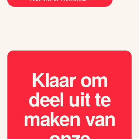
Klaar om
deel uit te
maken van
onze